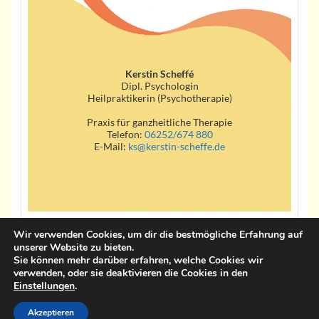
Kerstin Scheffé
Dipl. Psychologin
Heilpraktikerin (Psychotherapie)
Praxis für ganzheitliche Therapie
Telefon:
06252/674 880
E-Mail:
ks@kerstin-scheffe.de
Wir verwenden Cookies, um dir die bestmögliche Erfahrung auf
unserer Website zu bieten.
Impressum
Sie können mehr darüber erfahren, welche Cookies wir
verwenden, oder sie deaktivieren die Cookies in den
Datenschutzerklärung
Einstellungen
.
Akzeptieren