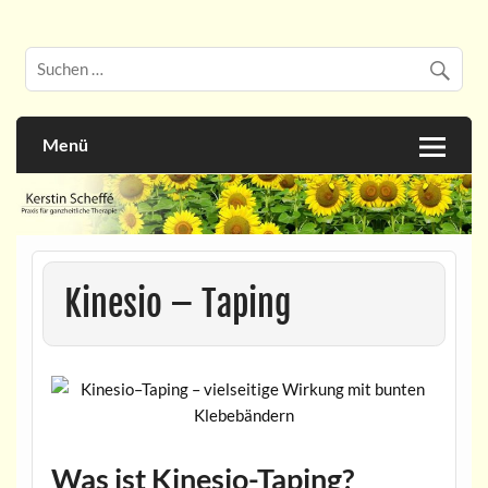
Skip
to
Praxis für ganzheitliche Therapie
Kerstin Scheffé
content
Menü
Kinesio – Taping
Was ist Kinesio-Taping?