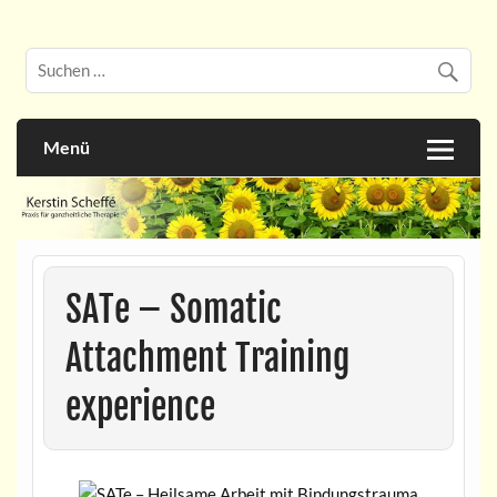
Skip
to
Praxis für ganzheitliche Therapie
Kerstin Scheffé
content
Menü
SATe – Somatic
Attachment Training
experience