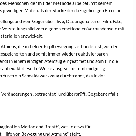
 des Menschen, der mit der Methode arbeitet, mit seinem
s jeweiligen Materials der Stärke der dazugehörigen Emotion.
llungsbild vom Gegenüber (live, Dia, angehaltener Film, Foto,
ein Vorstellungsbild vom eigenen emotionalen Verbundensein mit
terialien entwickelt.
s Atmens, die mit einer Kopfbewegung verbunden ist, werden
gespeicherten und somit immer wieder reaktivierbaren
end) in einem einzigen Atemzug eingeatmet und somit in die
auf exakt dieselbe Weise ausgeatmet und endgültig
n durch ein Schneidewerkzeug durchtrennt, das in der
h Veränderungen „betrachtet“ und überprüft. Gegebenenfalls
agination Motion and Breath“, was in etwa für
t Hilfe von Bewegung und Atmung“ steht.